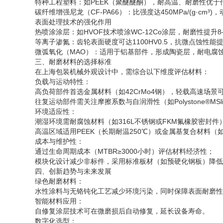
特种工程塑料：如PEEK（聚醚醚酮），耐高温、耐磨性优
碳纤维增强尼龙（CF-PA66）：比强度达450MPa/(g·c
表面处理技术的强化作用
热喷涂涂层：如HVOF技术喷涂WC-12Co涂层，耐磨性提升8–
等离子渗氮：齿轮表面硬度可达1100HV0.5，抗微点蚀性能
微弧氧化（MAO）：适用于铝基部件，形成陶瓷层，耐电腐蚀
三、耐磨材料的选择标准
在上海包装机械外观设计中，需综合以下维度评估材料：
负载与运动特性：
高负荷部件首选金属材料（如42CrMo4钢），轻载高速场景
往复运动部件需关注摩擦系数与自润滑性（如Polystone®MS
环境适应性：
潮湿环境需耐腐蚀材料（如316L不锈钢或FKM氟橡胶密封件
高温区域适用PEEK（长期耐温250℃）或金属基复合材料（如A
成本与维护性：
通过生命周期成本（MTBR≥3000小时）评估材料经济性；
模块化设计减少非标件，采用标准板材（如预硬化钢板）降低
四、创新趋势与未来发展
绿色耐磨材料：
水性涂料与无铬钝化工艺减少环境污染，同时保障表面耐磨性
智能材料应用：
自修复涂层技术可在微磨损后自动修复，延长设备寿命。
数字化选型：